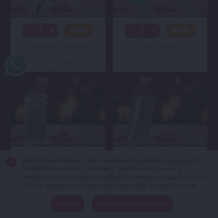
-
1
+
-
1
+
Agregar
Agregar
CAJA PASACUENTAS
Taza consome
PINTADA
COP $32,000
COP $110,000
-
1
+
-
1
+
Este sitio web utiliza cookies propias y de terceros que tienen por
Agregar
Agregar
finalidad personalizar contenido y anuncios con base en la
navegación de los usuarios, facilitar la conexión y analizar el tráfico
CANASTILLA ALFAJOR 1/2
CANASTILLA ALFAJOR
BOTELLA AGUARDIENTE
BOTELLA VINO
web. Al aceptar o continuar en la página web se autoriza su uso.
COP $95,000
COP $60,000
Aceptar
Ver políticas de cookies