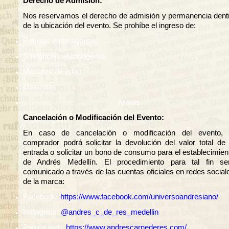
Derecho de Admisión:
Nos reservamos el derecho de admisión y permanencia dent
de la ubicación del evento. Se prohíbe el ingreso de:
Bebidas embriagantes
Sustancias alucinógenas
Menores de edad
Mascotas
Armas
Cancelación o Modificación del Evento:
En caso de cancelación o modificación del evento, 
comprador podrá solicitar la devolución del valor total de 
entrada o solicitar un bono de consumo para el establecimien
de Andrés Medellín. El procedimiento para tal fin se
comunicado a través de las cuentas oficiales en redes social
de la marca:
Facebook:
https://www.facebook.com/universoandresiano/
Instagram:
@andres_c_de_res_medellin
Página web:
https://www.andrescarnederes.com/