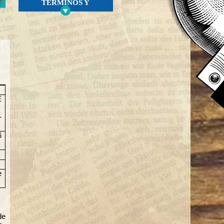
TÉRMINOS Y
CONDICIONES COVER
ANDRÉS D.C.
Marzo 30
BRINDIS CON CÉSAR
MORA - ANDRÉS DC
Marzo 26
SYSTEMA SOLAR
ANDRÉS CHÍA
E
Marzo 14
-
BACK TO 2000S EN
ANDRÉS DC
6
Enero 31
TARDEO Y PICOTEO
ANDRÉS CHÍA
e
Enero 31
TARDEO EN ANDRÉS
D.C
Enero 20
de