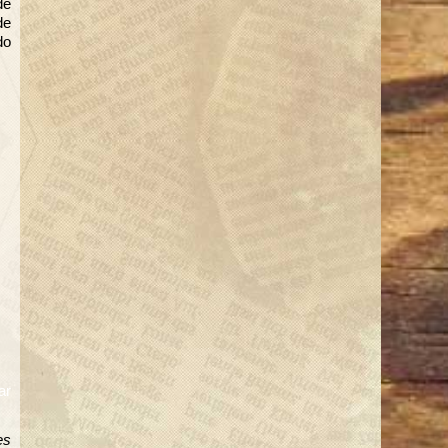
de
SAN SILVESTRE
de
ANDRÉS MEDELLÍN
do
Diciembre 31
SAN SILVESTRE 2025
ACR
Diciembre 31
ar
es