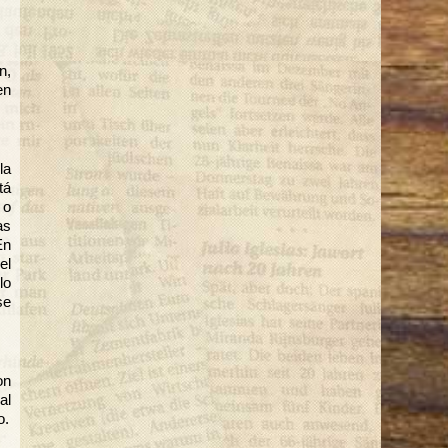
n,
en
la
tá
 o
as
En
el
lo
se
on
al
o.