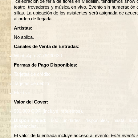
celebración de feria de flores en Medellín, tendremos show 
teatro trovadores y música en vivo. Evento sin numeración 
sillas. La ubicación de los asistentes será asignada de acuer
al orden de llegada.
Artistas:
No aplica.
Canales de Venta de Entradas:
WhatsApp: 3176430430
Formas de Pago Disponibles:
Tarjetas de crédito
Tarjetas de débito
Efectivo
Valor del Cover:
$30.000 COP (incluye impuestos).
Disponibilidad:
600 unidades disponibles, hasta agot
existencias.
El valor de la entrada incluye acceso al evento.
Este evento 