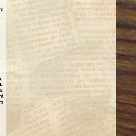
ro
el
la
to
rá
es