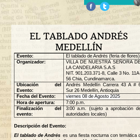
EL TABLADO ANDRÉS
MEDELLÍN
Evento:
El tablado de Andrés (feria de flores)
Organizador:
VILLA DE NUESTRA SEÑORA D
LA CANDELARIA S.A.S
NIT. 901.203.371-8, Calle 3 No. 11A
56 Chia, Cundinamarca.
Ubicación del
Andrés Medellín Carrera 43 A # 
Evento:
Sur 26 Medellín, Antioquia
Fecha del Evento:
viernes 08 de Agosto 2025
Hora de apertura:
7:00 p.m.
Finalización del
3:00 a.m. (sujeto a aprobación d
evento:
autoridades locales)
Descripción del Evento:
El tablado de Andrés
es una fiesta nocturna con temática 