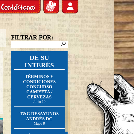
0
FILTRAR POR:
DE SU
INTERÉS
TÉRMINOS Y
CONDICIONES
CONCURSO
CAMISETA /
CERVEZAS
Junio 19
T&C DESAYUNOS
ANDRÉS DC
Mayo 9